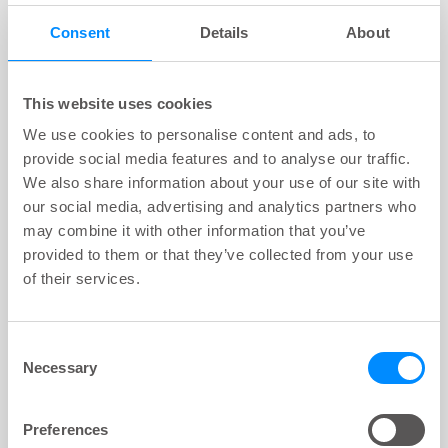
Consent
Details
About
This website uses cookies
We use cookies to personalise content and ads, to
provide social media features and to analyse our traffic.
We also share information about your use of our site with
our social media, advertising and analytics partners who
may combine it with other information that you’ve
Lees meer over hoe
Navina Bowel Care
provided to them or that they’ve collected from your use
eenvoudige, betrouwbare, innovatieve en
of their services.
flexibele producten biedt
voor langdurige
darmzorg.
Consent
Necessary
Selection
Preferences