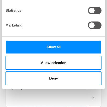
Statistics
Marketing
Allow all
Wat is darmspoelen?
Allow selection
De therapie darmspoelen, soms ook wel
transanale irrigatie (TAI) genoemd, is een optie
wanneer andere behandelingen zoals medicijnen,
Deny
dieetveranderingen en vloeistoffen niet hebben
geholpen.