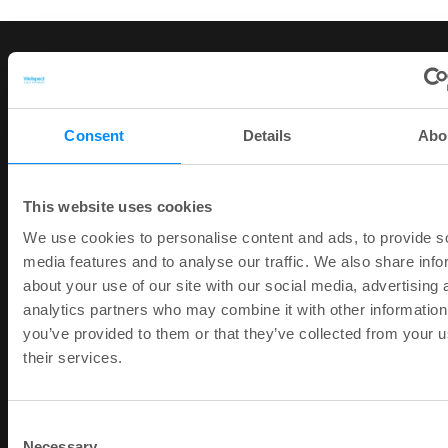
Wellspect
Consent
Details
Abo
Bij Wellspect ontwikkelen we innovatieve
producten en oplossingen die écht het verschil
maken voor mensen met blaas- en
This website uses cookies
darmproblemen, zodat zij elke dag volop kunnen
We use cookies to personalise content and ads, to provide s
leven.
media features and to analyse our traffic. We also share info
Al meer dan 40 jaar zijn wij een vertrouwde naam
about your use of our site with our social media, advertising 
in de gezondheidszorg met onze productmerken
analytics partners who may combine it with other information
LoFric®, Navina™ en Surity™. We blijven ons
you’ve provided to them or that they’ve collected from your u
inzetten om onze gebruiksvriendelijke
their services.
oplossingen voor steeds meer mensen
beschikbaar te maken.
Consent
Elke dag werken we aan de hoogste
Necessary