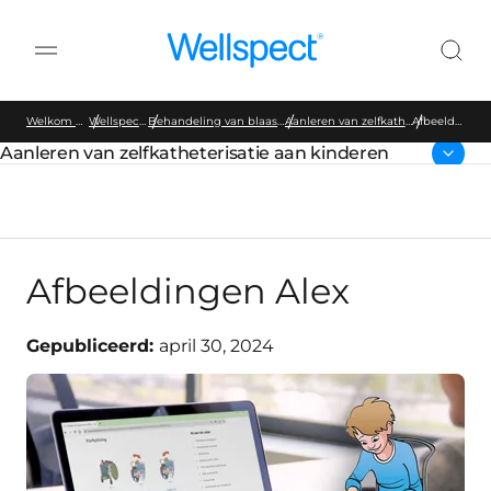
Wellspect
Welkom bij Wellspect
Wellspect Education
Behandeling van blaas en darmen bij kinderen
Aanleren van zelfkatheterisatie aan kinderen
Afbeeldingen
Alex
Aanleren van zelfkatheterisatie aan kinderen
Bovenliggende pagina:
Afbeeldingen Alex
Gepubliceerd:
april 30, 2024