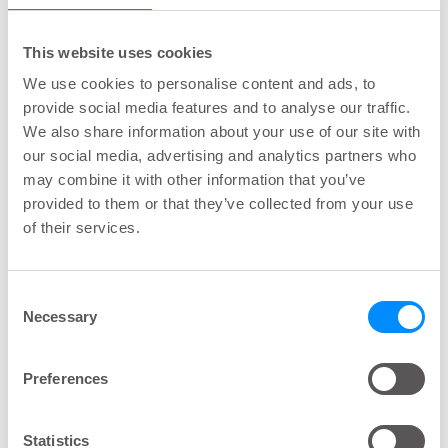
This website uses cookies
Overige afbeeldingen
We use cookies to personalise content and ads, to
provide social media features and to analyse our traffic.
We also share information about your use of our site with
our social media, advertising and analytics partners who
Download deze bron in zijn
may combine it with other information that you’ve
geheel
provided to them or that they’ve collected from your use
of their services.
Het pakket bevat het afdruksjabloon, alle
afbeeldingen gesorteerd in mappen, een
Consent
presentatie met alle afbeeldingen en instructies.
Necessary
Selection
Downloaden (ZIP)
Preferences
Statistics