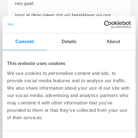
reis gaat.
Voor al deze zaken zijn wij bereikbaar via ons
gratis informatienummer, per e-mail en via onze
website.
Consent
Details
About
Telefoon: 079 - 363 70 10
E-mail:
benelux-info@wellspect.com
This website uses cookies
We use cookies to personalise content and ads, to
provide social media features and to analyse our traffic.
We also share information about your use of our site with
our social media, advertising and analytics partners who
may combine it with other information that you’ve
provided to them or that they’ve collected from your use
of their services.