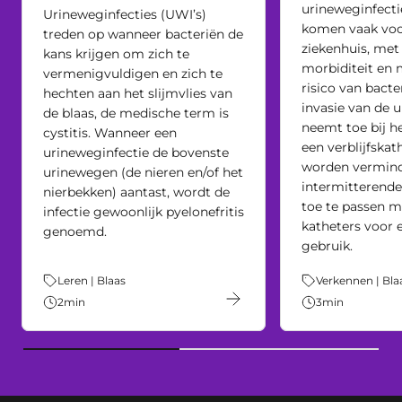
urineweginfecti
Urineweginfecties (UWI’s)
komen vaak voo
treden op wanneer bacteriën de
ziekenhuis, met
kans krijgen om zich te
morbiditeit en m
vermenigvuldigen en zich te
risico van bacte
hechten aan het slijmvlies van
invasie van de 
de blaas, de medische term is
neemt toe bij h
cystitis. Wanneer een
een verblijfskat
urineweginfectie de bovenste
worden vermind
urinewegen (de nieren en/of het
intermitterende
nierbekken) aantast, wordt de
toe te passen m
infectie gewoonlijk pyelonefritis
katheters voor
genoemd.
gebruik.
Thema:
Leren | Blaas
Thema:
Verkennen | Bla
2
min
3
min