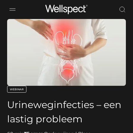
Wellspect
WEBINAR
key:global.content-type:
Urineweginfecties – een
lastig probleem