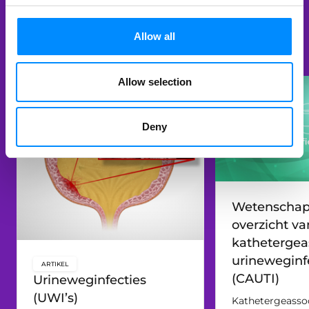
Verder lezen
Allow all
Allow selection
Deny
Wetenschap
overzicht va
kathetergea
urineweginf
ARTIKEL
key:global.content-type:
(CAUTI)
Urineweginfecties
(UWI’s)
Kathetergeasso