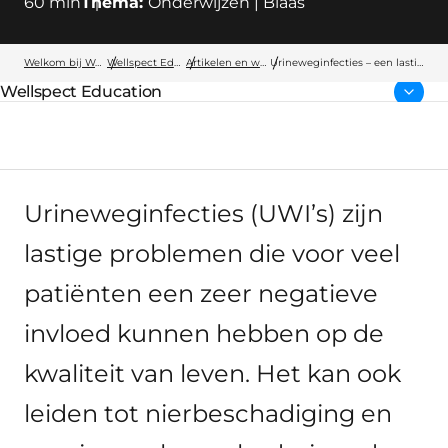
60
min
Thema:
Onderwijzen | Blaas
Welkom bij Wellspect
Wellspect Education
Artikelen en webinars
Urineweginfecties – een lastig
probleem
Wellspect Education
Bovenliggende pagina:
Urineweginfecties (UWI’s) zijn
lastige problemen die voor veel
patiënten een zeer negatieve
invloed kunnen hebben op de
kwaliteit van leven. Het kan ook
leiden tot nierbeschadiging en