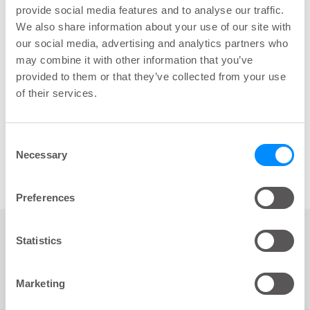
provide social media features and to analyse our traffic.
We also share information about your use of our site with
our social media, advertising and analytics partners who
Onderwerpen
may combine it with other information that you’ve
provided to them or that they’ve collected from your use
Disfunctie
Blaas
Onderwijzen
of their services.
Delen
Consent
Necessary
Selection
key:global.print-this-page
Preferences
Statistics
Bronnen
1
In totaal
Marketing