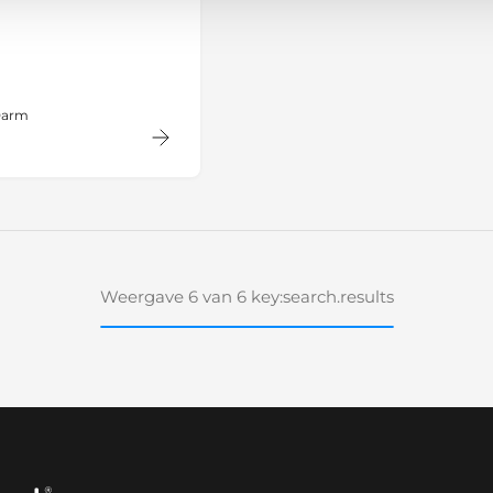
Darm
Weergave 6 van 6 key:search.results