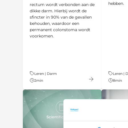
hebben.
rectum wordt verbonden aan de
dikke darm. Hierbij wordt de
sfincter in 90% van de gevallen
behouden, waardoor een
permanent colonstoma wordt
voorkomen.
Thema:
Leren | Darm
Thema:
Leren | 
2
min
8
min