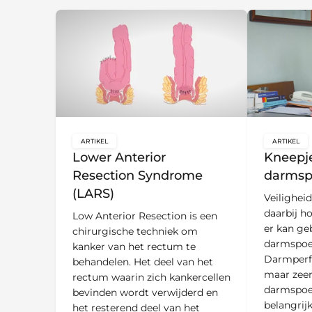
ARTIKEL
ARTIKEL
key:global.content-type:
key:glo
Lower Anterior
Kneepje
Resection Syndrome
darmsp
(LARS)
Veiligheid
daarbij ho
Low Anterior Resection is een
er kan ge
chirurgische techniek om
darmspoel
kanker van het rectum te
Darmperfo
behandelen. Het deel van het
maar zeer
rectum waarin zich kankercellen
darmspoel
bevinden wordt verwijderd en
belangrij
het resterend deel van het