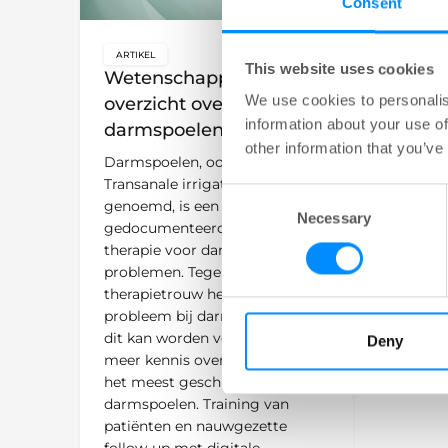
Consent
ARTIKEL
key:global.content-type:
This website uses cookies
Wetenschappelijk
ARTIKEL
key:glo
We use cookies to personalis
overzicht over
Patiënt
information about your use of
darmspoelen
darmsp
other information that you’ve
Darmspoelen, ook wel
Zorgvuldi
Transanale irrigatie (TAI)
begeleide
Consent
genoemd, is een goed
worden b
Necessary
Selection
gedocumenteerde en veilige
essentiël
therapie voor darmgerelateerde
optimaal 
problemen. Tegenwoordig is
langdurig
therapietrouw het grootste
darmspoel
probleem bij darmspoelen en
dit kan worden verbeterd door
Deny
meer kennis over welke patiënt
het meest geschikt is voor
darmspoelen. Training van
patiënten en nauwgezette
follow-up met digitale