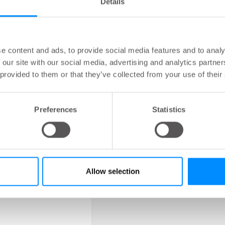
Details
bal.content-type:
e content and ads, to provide social media features and to analy
selectie voor
 our site with our social media, advertising and analytics partn
oelen
 provided to them or that they’ve collected from your use of their
ge patiëntselectie,
 training en follow-up
eschouwd als
Preferences
Statistics
e factoren om een
resultaat en
e therapietrouw voor
en te bereiken.
Allow selection