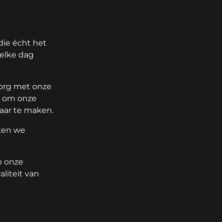
die écht het
 elke dag
zorg met onze
n om onze
aar te maken.
ken we
p onze
liteit van