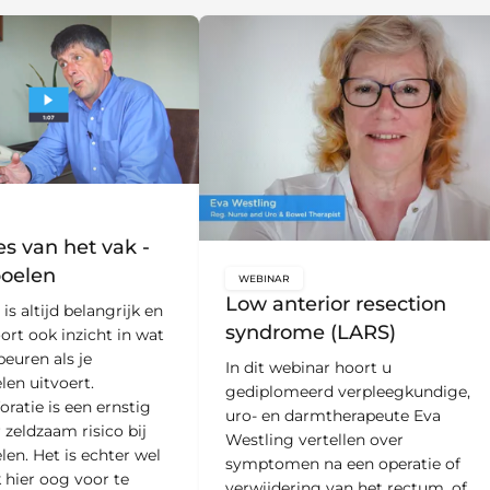
bal.content-type:
s van het vak -
oelen
WEBINAR
key:global.content-type:
Low anterior resection
 is altijd belangrijk en
syndrome (LARS)
ort ook inzicht in wat
beuren als je
In dit webinar hoort u
en uitvoert.
gediplomeerd verpleegkundige,
ratie is een ernstig
uro- en darmtherapeute Eva
 zeldzaam risico bij
Westling vertellen over
en. Het is echter wel
symptomen na een operatie of
k hier oog voor te
verwijdering van het rectum, of