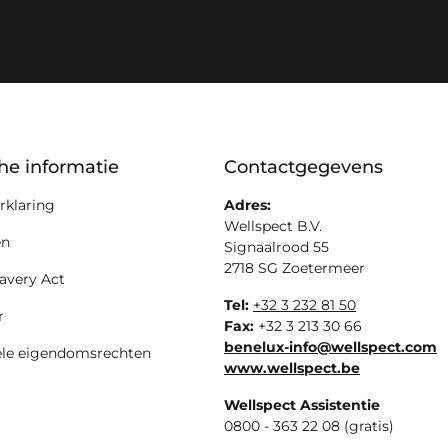
ion
che informatie
Contactgegevens
rklaring
Adres:
Wellspect B.V.
en
Signaalrood 55
2718 SG Zoetermeer
avery Act
Tel:
+32 3 232 81 50
r
Fax:
+32 3 213 30 66
benelux-info@wellspect.com
uele eigendomsrechten
www.wellspect.be
Wellspect Assistentie
0800 - 363 22 08 (gratis)