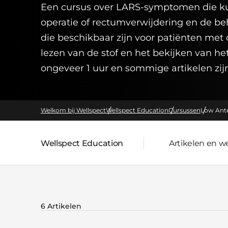
Een cursus over LARS-symptomen die k
operatie of rectumverwijdering en de b
die beschikbaar zijn voor patiënten me
lezen van de stof en het bekijken van he
ongeveer 1 uur en sommige artikelen zijn
Welkom bij Wellspect
Wellspect Education
Cursussen
Low Ante
Wellspect Education
Artikelen en w
Bovenliggende pagina:
6 Artikelen