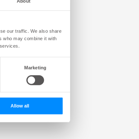
About
se our traffic. We also share
ers who may combine it with
 services.
Marketing
Allow all