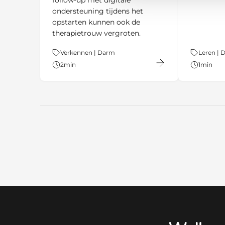
ondersteuning tijdens het
opstarten kunnen ook de
therapietrouw vergroten.
Thema:
Verkennen | Darm
Thema:
Leren | 
2
min
1
min