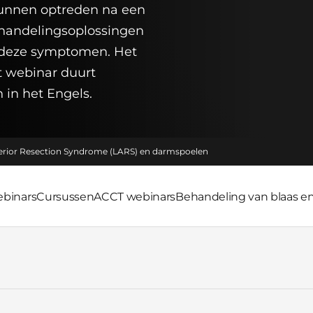
unnen optreden na een
ehandelingsoplossingen
t deze symptomen. Het
t webinar duurt
 in het Engels.
rior Resection Syndrome (LARS) en darmspoelen
ebinars
Cursussen
ACCT webinars
Behandeling van blaas e