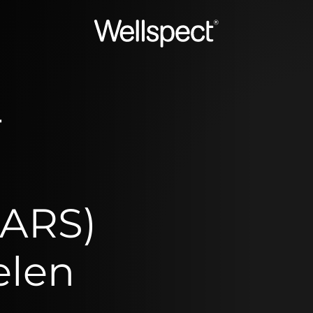
Wellspect
r
LARS)
elen