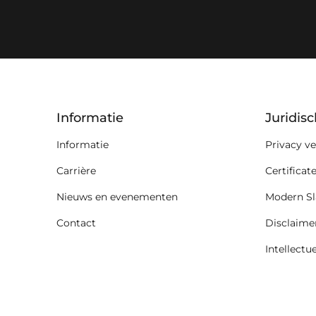
key:global.additional-informat
Informatie
Juridis
Informatie
Privacy ve
Carrière
Certificat
Nieuws en evenementen
Modern Sl
Contact
Disclaime
Intellect