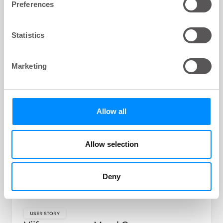
overwonnen, kreeg hij daar ongewenst
Preferences
ontlastingsverlies voor terug. Lees hier hoe hij
zich door darmspoelen weer vrij voelt.
Statistics
Marketing
Allow all
Allow selection
Deny
USER STORY
key:global.content-type: