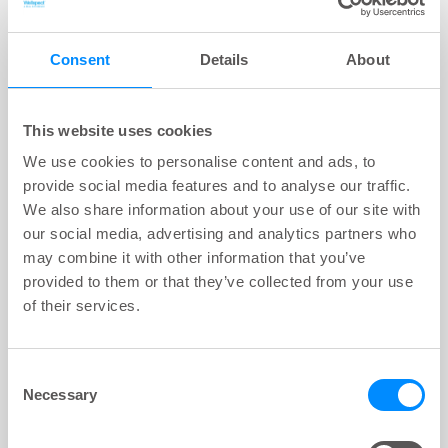
wanneer ze naar het toilet gaat.
Consent
Details
About
3
min
This website uses cookies
We use cookies to personalise content and ads, to
provide social media features and to analyse our traffic.
We also share information about your use of our site with
our social media, advertising and analytics partners who
may combine it with other information that you’ve
provided to them or that they’ve collected from your use
of their services.
Consent
Necessary
Noah voelt zich weer vrij
Selection
Nadat Noah in 2015 rectumkanker had