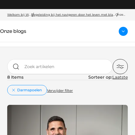
Welkom bij Wellspect
Begeleiding bij het navigeren door het leven met blaas- en darmproblemen
Onze
blogs
Onze blogs
Zoek artikelen
8 Items
Sorteer op:
key:global.remove
Darmspoelen
Verwijder filter