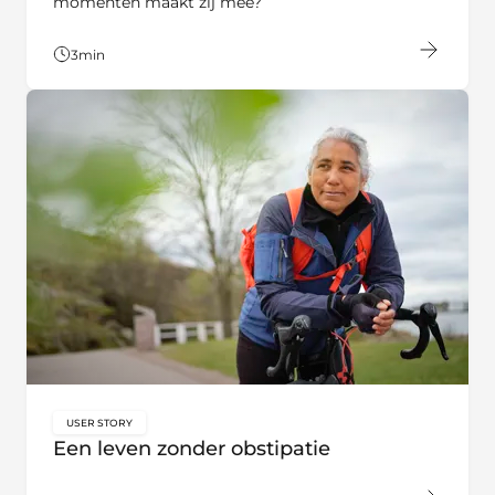
momenten maakt zij mee?
3
min
USER STORY
key:global.content-type:
Een leven zonder obstipatie